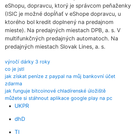
eShopu, dopravcu, ktorý je správcom peňaženky
(ISIC je možné dopĺňať v eShope dopravcu, u
ktorého bol kredit doplnený na predajnom
mieste). Na predajných miestach DPB, a. s. V
multifunkčných predajných automatoch. Na
predajných miestach Slovak Lines, a. s.
výročí dárky 3 roky
co je jstl
jak získat peníze z paypal na můj bankovní účet
zdarma
jak funguje bitcoinové chladírenské úložiště
můžete si stáhnout aplikace google play na pc
UKPR
dhD
Tl