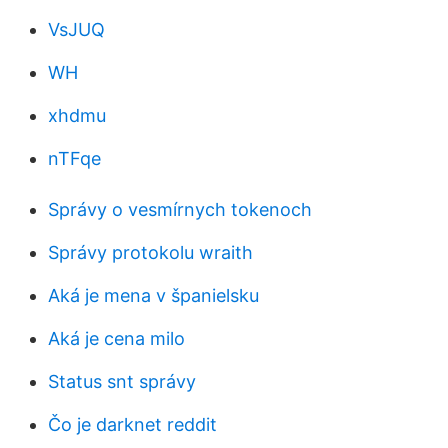
VsJUQ
WH
xhdmu
nTFqe
Správy o vesmírnych tokenoch
Správy protokolu wraith
Aká je mena v španielsku
Aká je cena milo
Status snt správy
Čo je darknet reddit